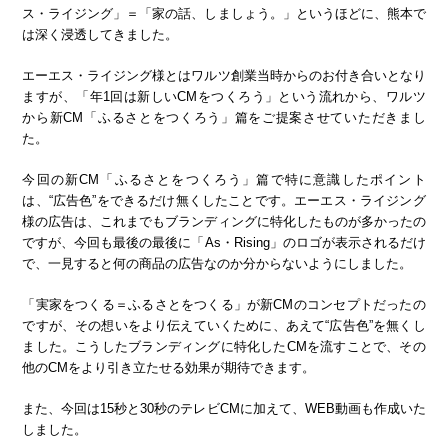
ス・ライジング」＝「家の話、しましょう。」というほどに、熊本で
は深く浸透してきました。
エーエス・ライジング様とはワルツ創業当時からのお付き合いとなり
ますが、「年1回は新しいCMをつくろう」という流れから、ワルツ
から新CM「ふるさとをつくろう」篇をご提案させていただきまし
た。
今回の新CM「ふるさとをつくろう」篇で特に意識したポイント
は、“広告色”をできるだけ無くしたことです。エーエス・ライジング
様の広告は、これまでもブランディングに特化したものが多かったの
ですが、今回も最後の最後に「As・Rising」のロゴが表示されるだけ
で、一見すると何の商品の広告なのか分からないようにしました。
「実家をつくる＝ふるさとをつくる」が新CMのコンセプトだったの
ですが、その想いをより伝えていくために、あえて“広告色”を無くし
ました。こうしたブランディングに特化したCMを流すことで、その
他のCMをより引き立たせる効果が期待できます。
また、今回は15秒と30秒のテレビCMに加えて、WEB動画も作成いた
しました。