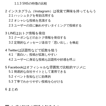
1.1.3
SNSの特徴の比較
2
インスタグラム（Instagram）は視覚で興味を持ってもらう
2.1
ハッシュタグを有効活用する
2.2
オシャレな投稿を意識する
2.3
ユーザーの目に触れやすいタイミングで投稿する
3
LINEはおトク情報を発信
3.1
クーポンなどのおトク情報を発信する
3.2
定期的なメッセージ送信で「思い出し」を喚起
4
Twitterは話題性などで拡散を狙う
4.1
「面白い」投稿が拡散しやすい
4.2
ユーザーに身近な投稿も話題性や好感を呼ぶ
5
Facebookはオフィシャルな雰囲気で比較的マジメに
5.1
簡易的な自社サイトとして運用できる
5.2
イベント告知などに効果的
5.3
丁寧でわかりやすい投稿を心がける
6
まとめ